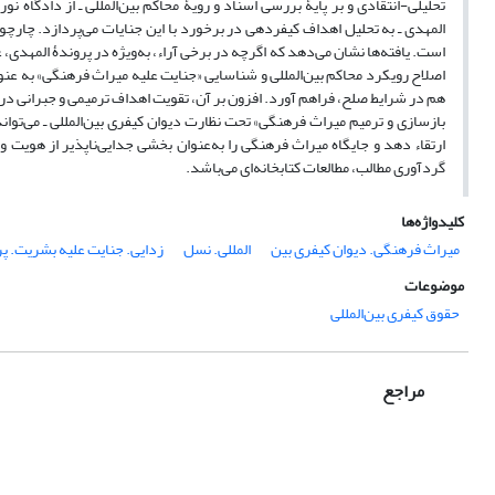
تحلیلی-انتقادی و بر پایۀ بررسی اسناد و رویۀ محاکم بین‌المللی ـ از دادگاه نو
المهدی ـ به تحلیل اهداف کیفردهی در برخورد با این جنایات می‌پردازد. چارچ
است. یافته‌ها نشان می‌دهد که اگرچه در برخی آراء، به‌ویژه در پروندۀ المهد
اصلاح رویکرد محاکم بین‌المللی و شناسایی «جنایت علیه میراث فرهنگی» به ‌عن
هم در شرایط صلح، فراهم آورد. افزون بر آن، تقویت اهداف ترمیمی و جبرانی در 
بازسازی و ترمیم میراث فرهنگی» تحت نظارت
دیوان کیفری بین­‌المللی
ـ می‌توا
ارتقاء دهد و جایگاه میراث فرهنگی را به‌عنوان بخشی جدایی‌ناپذیر از هوی
گردآوری مطالب، مطالعات کتابخانه‌ای می‌باشد.
کلیدواژه‌ها
میراث فرهنگی. دیوان کیفری بین‌­
المللی. نسل­
‌زدایی. جنایت علیه بشریت. پ
موضوعات
حقوق کیفری بین‌المللی
مراجع