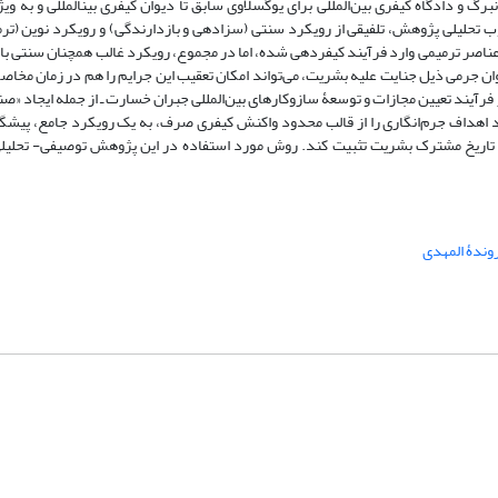
رنبرگ و دادگاه کیفری بین‌المللی برای یوگسلاوی سابق
تا دیوان کیفری بین­المللی
و به‌ ویژ
وب تحلیلی پژوهش، تلفیقی از رویکرد سنتی (سزادهی و بازدارندگی) و رویکرد نوین (ترم
ی، عناصر ترمیمی وارد فرآیند کیفردهی شده، اما در مجموع، رویکرد غالب همچنان سنتی ب
وان جرمی ذیل جنایت علیه بشریت، می‌تواند امکان تعقیب این جرایم را هم در زمان مخاص
فرآیند تعیین مجازات و توسعۀ سازوکارهای بین‌المللی جبران خسارت ـ از جمله ایجاد «صن
ند اهداف جرم‌انگاری را از قالب محدود واکنش کیفری صرف، به یک رویکرد جامع، پیشگی
ت و تاریخ مشترک بشریت تثبیت کند. روش مورد استفاده در این پژوهش توصیفی- تحلیل
روندۀ المهدی