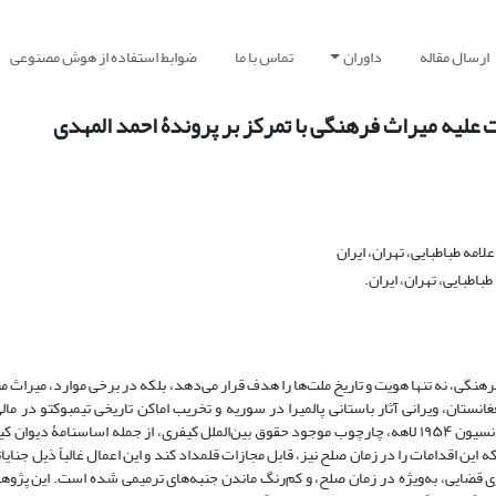
ارسال مقاله
داوران
تماس با ما
ضوابط استفاده از هوش مصنوعی
یت علیه میراث فرهنگی با تمرکز بر پروندۀ احمد المهدی
مه طباطبایی، تهران، ایران
اطبایی، تهران، ایران.
هنگی، نه ‌تنها هویت و تاریخ ملت‌ها را هدف قرار می‌دهد، بلکه در برخی موارد، میراث 
غانستان، ویرانی آثار باستانی پالمیرا در سوریه و تخریب اماکن تاریخی تیمبوکتو در ما
انسیون
۱۹۵۴
لاهه، چارچوب موجود حقوق بین‌الملل کیفری، از جمله اساسنامۀ دیوان کیفر
ن اقدامات را در زمان صلح نیز، قابل مجازات قلمداد کند و این اعمال غالباً ذیل جنای
ی قضایی، به‌ویژه در زمان صلح، و کم‌رنگ ماندن جنبه‌های ترمیمی شده است
.
این پژوه