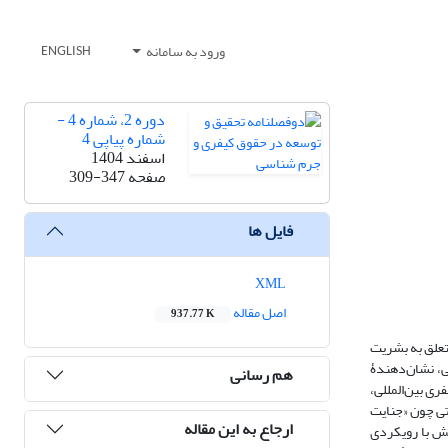
ورود به سامانه
ENGLISH
دوره 2، شماره 4 -
شماره پیاپی 4
اسفند 1404
صفحه
309-347
فایل ها
XML
اصل مقاله
937.77 K
متعلق به بشریت
لی، نشان‌دهندۀ
هم رسانی
ی بین‌­المللی،
اتی چون «جنایت
ارجاع به این مقاله
ش با رویکردی