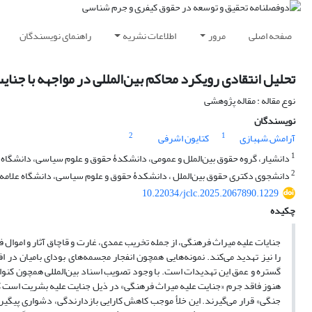
صفحه اصلی
مرور
اطلاعات نشریه
راهنمای نویسندگان
تحلیل انتقادی رویکرد محاکم بین­‌المللی در مواجهه با جنا
نوع مقاله : مقاله پژوهشی
نویسندگان
2
1
آرامش َشهبازی
کتایون اشرفی
1
دانشیار، گروه حقوق بین‌الملل و عمومی، دانشکدۀ حقوق و علوم سیاسی، دانشگاه علا
2
دانشجوی دکتری حقوق بین‌الملل ، دانشکدۀ حقوق و علوم سیاسی، دانشگاه علامه طب
10.22034/jclc.2025.2067890.1229
چکیده
جنایات علیه میراث فرهنگی، از جمله تخریب عمدی، غارت و قاچاق آثار و اموال فر
را نیز تهدید می‌کند. نمونه‌هایی همچون انفجار مجسمه‌های بودای بامیان در اف
گستره و عمق این تهدیدات است. با وجود تصویب اسناد بین‌المللی همچون کنو
هنوز فاقد جرم «جنایت علیه میراث فرهنگی» در ذیل جنایت علیه بشریت است که ای
جنگی» قرار می‌گیرند. این خلأ موجب کاهش کارایی بازدارندگی، دشواری پیگیر